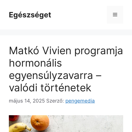
Kilépés
a
Egészséget
Menü
tartalomba
Matkó Vivien programja
hormonális
egyensúlyzavarra –
valódi történetek
május 14, 2025
Szerző:
pengemedia