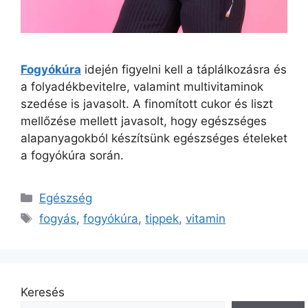
Fogyókúra
idején figyelni kell a táplálkozásra és
a folyadékbevitelre, valamint multivitaminok
szedése is javasolt. A finomított cukor és liszt
mellőzése mellett javasolt, hogy egészséges
alapanyagokból készítsünk egészséges ételeket
a fogyókúra során.
Kategória
Egészség
Címkék
fogyás
,
fogyókúra
,
tippek
,
vitamin
Keresés