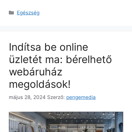
Kategória
Egészség
Indítsa be online
üzletét ma: bérelhető
webáruház
megoldások!
május 28, 2024
Szerző:
pengemedia