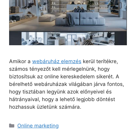
Amikor a
webáruház elemzés
kerül terítékre,
számos tényezőt kell mérlegelnünk, hogy
biztosítsuk az online kereskedelem sikerét. A
bérelhető webáruházak világában járva fontos,
hogy tisztában legyünk azok előnyeivel és
hátrányaival, hogy a lehető legjobb döntést
hozhassuk üzletünk számára.
Kategória
Online marketing