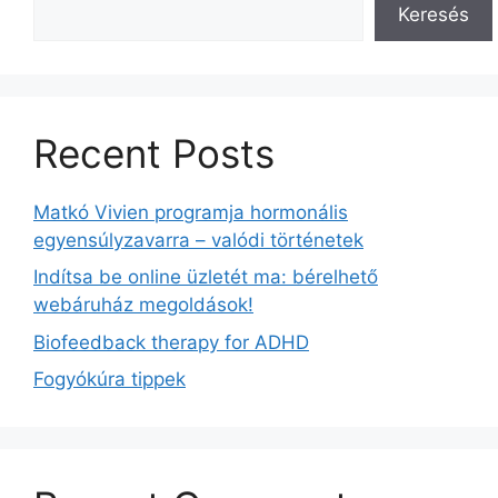
Keresés
Recent Posts
Matkó Vivien programja hormonális
egyensúlyzavarra – valódi történetek
Indítsa be online üzletét ma: bérelhető
webáruház megoldások!
Biofeedback therapy for ADHD
Fogyókúra tippek